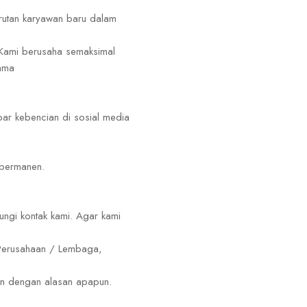
rutan karyawan baru dalam
. Kami berusaha semaksimal
sama
ar kebencian di sosial media
 permanen.
ungi kontak kami. Agar kami
a Perusahaan / Lembaga,
kan dengan alasan apapun.