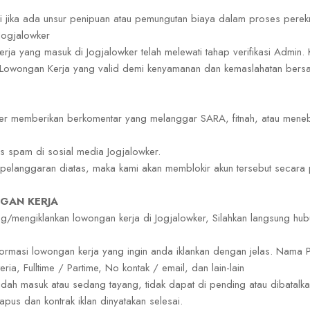
 jika ada unsur penipuan atau pemungutan biaya dalam proses perek
Jogjalowker
rja yang masuk di Jogjalowker telah melewati tahap verifikasi Admin
o Lowongan Kerja yang valid demi kenyamanan dan kemaslahatan ber
er memberikan berkomentar yang melanggar SARA, fitnah, atau meneb
as spam di sosial media Jogjalowker.
 pelanggaran diatas, maka kami akan memblokir akun tersebut secara
GAN KERJA
g/mengiklankan lowongan kerja di Jogjalowker, Silahkan langsung hub
nformasi lowongan kerja yang ingin anda iklankan dengan jelas. Nam
eria, Fulltime / Partime, No kontak / email, dan lain-lain
sudah masuk atau sedang tayang, tidak dapat di pending atau dibatal
hapus dan kontrak iklan dinyatakan selesai.