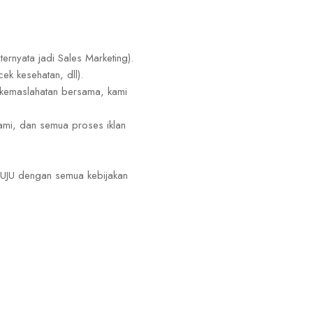
ernyata jadi Sales Marketing).
k kesehatan, dll).
 kemaslahatan bersama, kami
ami, dan semua proses iklan
TUJU dengan semua kebijakan