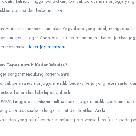
tri kreatif, kuliner, hingga pendidikan, banyak perusahaan di Jogja yan
jukkan potensi dan bakat mereka.
duan Anda untuk menemukan loker Yogyakarta yang ideal, mengupas tun
rikan tips jitu agar Anda bisa sukses dalam meniti karier. Jadikan jo
lam menemukan
loker Jogja terbaru
.
an Tepat untuk Karier Wanita?
ja sangat mendukung karier wanita:
Banyak perusahaan di Jogja memiliki budaya kerja yang lebih santai da
antara karier dan kehidupan pribadi.
UMKM hingga perusahaan multinasional, Jogja memiliki spektrum industri
 yang bisa disesuaikan dengan minat dan keahlian Anda.
aya hidup yang relatif rendah membuat para wanita bisa fokus pada 