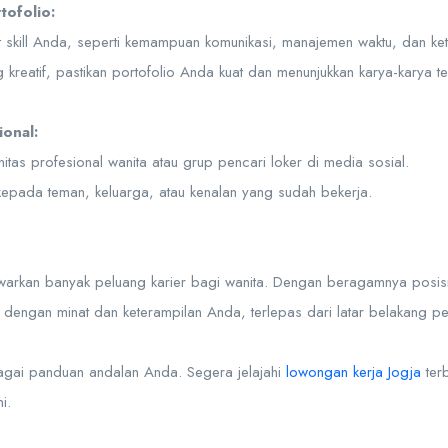
tofolio:
 skill Anda, seperti kemampuan komunikasi, manajemen waktu, dan ketel
 kreatif, pastikan portofolio Anda kuat dan menunjukkan karya-karya t
ional:
tas profesional wanita atau grup pencari loker di media sosial.
 kepada teman, keluarga, atau kenalan yang sudah bekerja.
warkan banyak peluang karier bagi wanita. Dengan beragamnya posisi
dengan minat dan keterampilan Anda, terlepas dari latar belakang pe
bagai panduan andalan Anda. Segera jelajahi
lowongan kerja Jogja
ter
i.