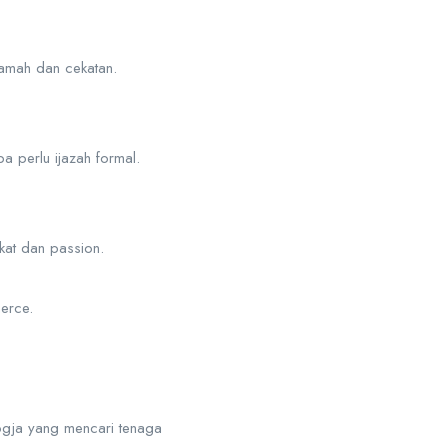
 ramah dan cekatan.
a perlu ijazah formal.
akat dan passion.
erce.
ogja yang mencari tenaga