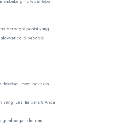
g membuka pintu lebar-lebar
tas berbagai posisi yang
gjalowker.co.id sebagai
n fleksibel, memungkinkan
 yang luas. Ini berarti Anda
pengembangan diri dan