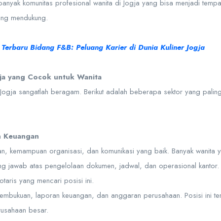
banyak komunitas profesional wanita di Jogja yang bisa menjadi tem
ing mendukung.
Terbaru Bidang F&B: Peluang Karier di Dunia Kuliner Jogja
gja yang Cocok untuk Wanita
di Jogja sangatlah beragam. Berikut adalah beberapa sektor yang pali
an Keuangan
tian, kemampuan organisasi, dan komunikasi yang baik. Banyak wanita y
gung jawab atas pengelolaan dokumen, jadwal, dan operasional kantor.
taris yang mencari posisi ini.
embukuan, laporan keuangan, dan anggaran perusahaan. Posisi ini te
rusahaan besar.