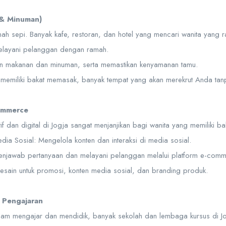
 & Minuman)
ernah sepi. Banyak kafe, restoran, dan hotel yang mencari wanita yang
melayani pelanggan dengan ramah.
kan makanan dan minuman, serta memastikan kenyamanan tamu.
a memiliki bakat memasak, banyak tempat yang akan merekrut Anda tanp
commerce
if dan digital di Jogja sangat menjanjikan bagi wanita yang memiliki b
ia Sosial: Mengelola konten dan interaksi di media sosial.
Menjawab pertanyaan dan melayani pelanggan melalui platform e-comm
esain untuk promosi, konten media sosial, dan branding produk.
 Pengajaran
alam mengajar dan mendidik, banyak sekolah dan lembaga kursus di J